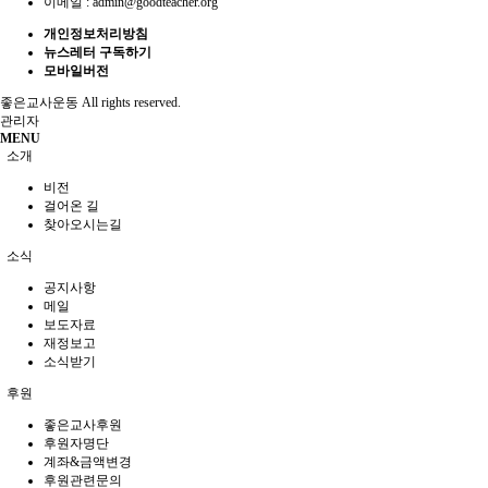
이메일 :
admin@goodteacher.org
개인정보처리방침
뉴스레터 구독하기
모바일버전
좋은교사운동
All rights reserved.
관리자
MENU
소개
비전
걸어온 길
찾아오시는길
소식
공지사항
메일
보도자료
재정보고
소식받기
후원
좋은교사후원
후원자명단
계좌&금액변경
후원관련문의