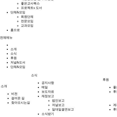
좋은교사북스
프로젝트x 도서
단체&모임
회원단체
전문모임
교과모임
홈으로
전체메뉴
소개
소식
후원
저널&도서
단체&모임
소식
후원
공지사항
소개
메일
좋
보도자료
후
비전
재정보고
걸어온 길
법인보고
찾아오시는길
저널보고
계
일대일결연보고
후
소식받기