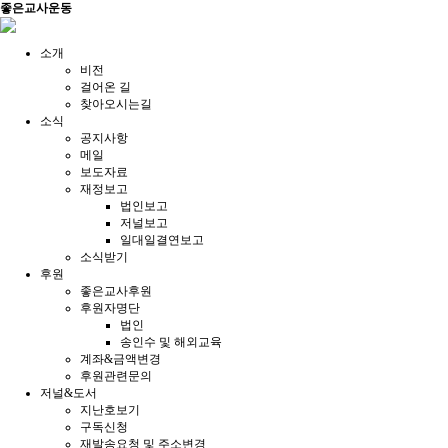
좋은교사운동
소개
비전
걸어온 길
찾아오시는길
소식
공지사항
메일
보도자료
재정보고
법인보고
저널보고
일대일결연보고
소식받기
후원
좋은교사후원
후원자명단
법인
송인수 및 해외교육
계좌&금액변경
후원관련문의
저널&도서
지난호보기
구독신청
재발송요청 및 주소변경