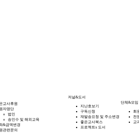
저널&도서
단체&모임
은교사후원
지난호보기
원자명단
구독신청
회
법인
재발송요청 및 주소변경
전
송인수 및 해외교육
좋은교사북스
교
좌&금액변경
프로젝트x 도서
원관련문의