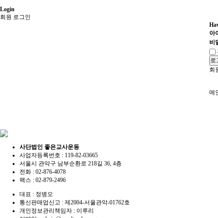
Login
회원 로그인
Hav
아
비
로
회
메
사단법인 좋은교사운동
사업자등록번호 :
119-82-03665
서울시 관악구 남부순환로 218길 36, 4층
전화 :
02-876-4078
팩스 :
02-879-2496
대표 :
정병오
통신판매업신고 :
제2004-서울관악-01762호
개인정보관리책임자 : 이루리