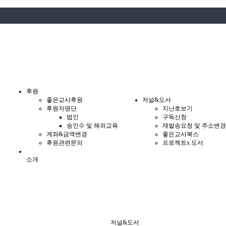
후원
좋은교사후원
저널&도서
후원자명단
지난호보기
법인
구독신청
송인수 및 해외교육
재발송요청 및 주소변경
계좌&금액변경
좋은교사북스
후원관련문의
프로젝트x 도서
소개
저널&도서