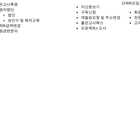
단체&모임
은교사후원
지난호보기
원자명단
구독신청
회
법인
재발송요청 및 주소변경
전
송인수 및 해외교육
좋은교사북스
교
좌&금액변경
프로젝트x 도서
원관련문의