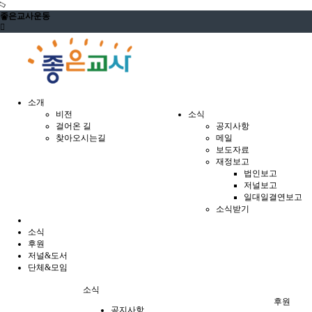
좋은교사운동
소개
비전
소식
걸어온 길
공지사항
찾아오시는길
메일
보도자료
재정보고
법인보고
저널보고
일대일결연보고
소식받기
소식
후원
저널&도서
단체&모임
소식
후원
공지사항