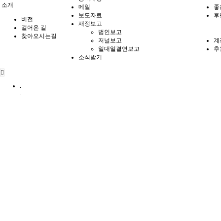
소개
메일
좋
보도자료
후
비전
재정보고
걸어온 길
법인보고
찾아오시는길
저널보고
계
일대일결연보고
후
소식받기
.
.