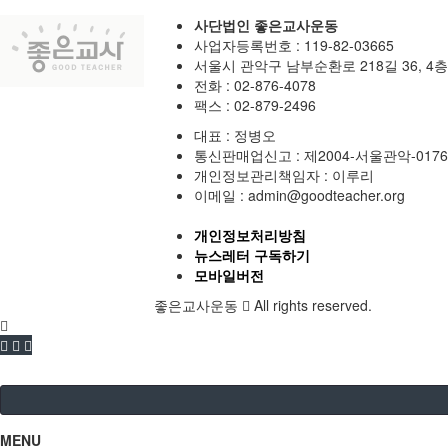
사단법인 좋은교사운동
사업자등록번호 :
119-82-03665
서울시 관악구 남부순환로 218길 36, 4층
전화 :
02-876-4078
팩스 :
02-879-2496
대표 :
정병오
통신판매업신고 :
제2004-서울관악-017
개인정보관리책임자 : 이루리
이메일 :
admin@goodteacher.org
개인정보처리방침
뉴스레터 구독하기
모바일버전
좋은교사운동
All rights reserved.
MENU