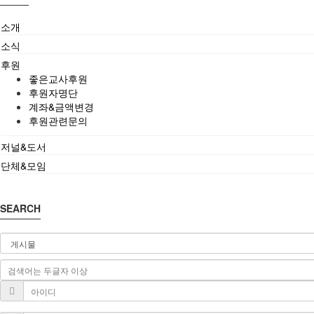
소개
소식
후원
좋은교사후원
후원자명단
계좌&금액변경
후원관련문의
저널&도서
단체&모임
SEARCH