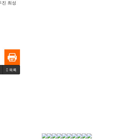
두진 최성
목록