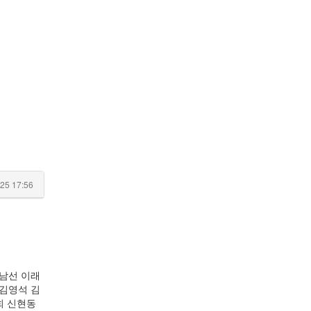
25 17:56
이남선 이래
 김영석 김
희 신현동