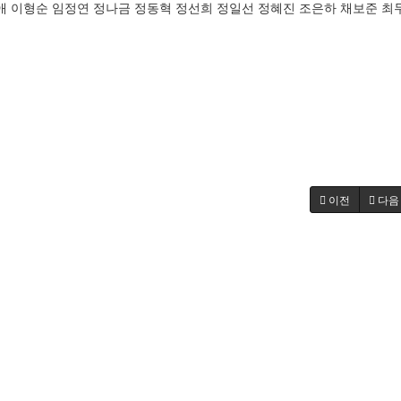
애 이형순 임정연 정나금 정동혁 정선희 정일선 정혜진 조은하 채보준 최
이전
다음