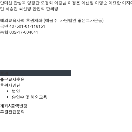
안미선 안상욱 양경란 오경화 이강님 이경은 이선정 이영순 이요한 이지
민 최승민 최신영 한진희 한혜영
해외교육사역 후원계좌 (예금주: 사단법인 좋은교사운동)
국민 407501-01-116151
농협 032-17-004041
후원
좋은교사후원
후원자명단
법인
송인수 및 해외교육
계좌&금액변경
후원관련문의