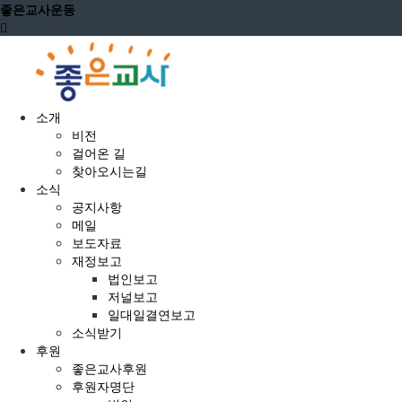
좋은교사운동
소개
비전
걸어온 길
찾아오시는길
소식
공지사항
메일
보도자료
재정보고
법인보고
저널보고
일대일결연보고
소식받기
후원
좋은교사후원
후원자명단