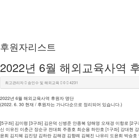
후원자리스트
2022년 6월 해외교육사역 
최고관리자
송인수 및 해외교육
0
4231
2022년 6월 해외교육사역 후원자 명단
(2022. 6. 30 현재 / 후원자는 가나다순으로 정리되어 있습니다.)
[5구좌] 김미령 [3구좌] 김은덕 신병준 안종복 양해영 오재경 이항로 [
신 이유진 이춘근 장순규 전대희 주종호 최순용 하만호 [1구좌] 강대현
윤희 김지혜 김진양 김하란 김해경 김향례 김혜진 나유리 도윤희 박승호