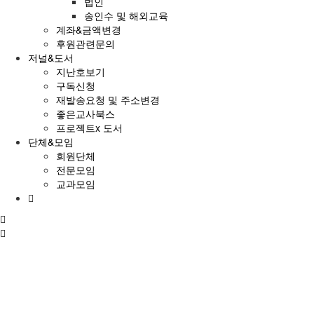
법인
송인수 및 해외교육
계좌&금액변경
후원관련문의
저널&도서
지난호보기
구독신청
재발송요청 및 주소변경
좋은교사북스
프로젝트x 도서
단체&모임
회원단체
전문모임
교과모임
홈
으
전
로
체
메
뉴