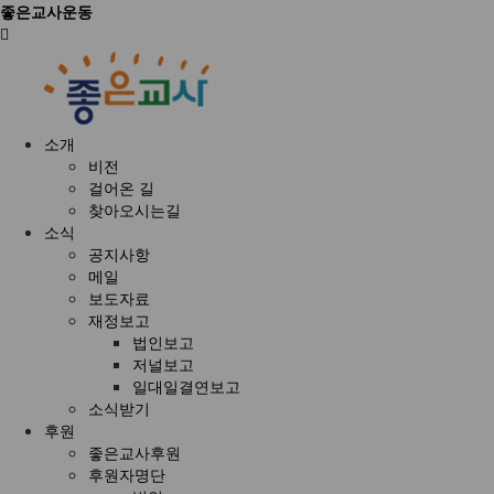
좋은교사운동
소개
비전
걸어온 길
찾아오시는길
소식
공지사항
메일
보도자료
재정보고
법인보고
저널보고
일대일결연보고
소식받기
후원
좋은교사후원
후원자명단