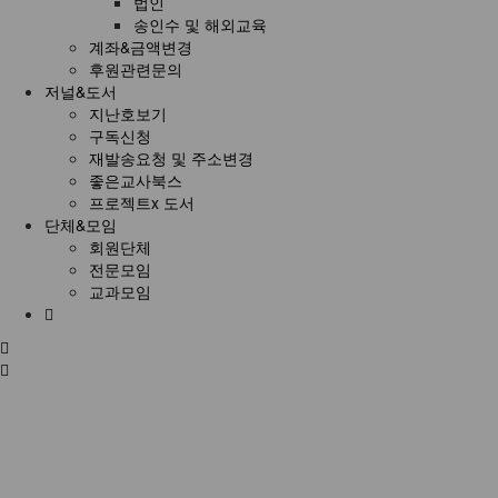
법인
송인수 및 해외교육
계좌&금액변경
후원관련문의
저널&도서
지난호보기
구독신청
재발송요청 및 주소변경
좋은교사북스
프로젝트x 도서
단체&모임
회원단체
전문모임
교과모임
홈
으
전
로
체
메
뉴