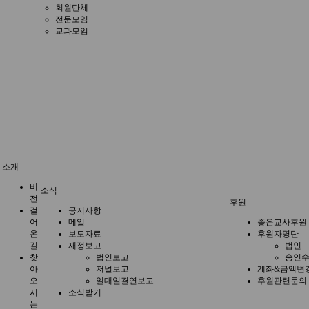
회원단체
전문모임
교과모임
소개
비
소식
전
후원
걸
공지사항
어
메일
좋은교사후원
온
보도자료
후원자명단
길
재정보고
법인
찾
법인보고
송인수
아
저널보고
계좌&금액변
오
일대일결연보고
후원관련문의
시
소식받기
는