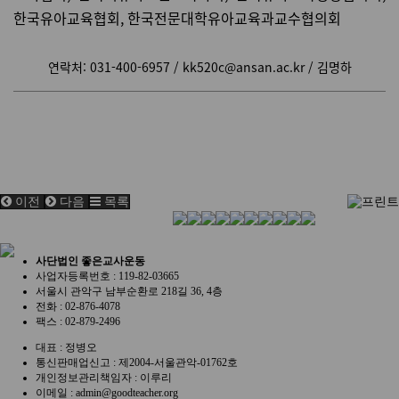
한국유아교육협회, 한국전문대학유아교육과교수협의회
연락처: 031-400-6957 / kk520c@ansan.ac.kr / 김명하
이전
다음
목록
사단법인 좋은교사운동
사업자등록번호 :
119-82-03665
서울시 관악구 남부순환로 218길 36, 4층
전화 :
02-876-4078
팩스 :
02-879-2496
대표 :
정병오
통신판매업신고 :
제2004-서울관악-01762호
개인정보관리책임자 : 이루리
이메일 :
admin@goodteacher.org