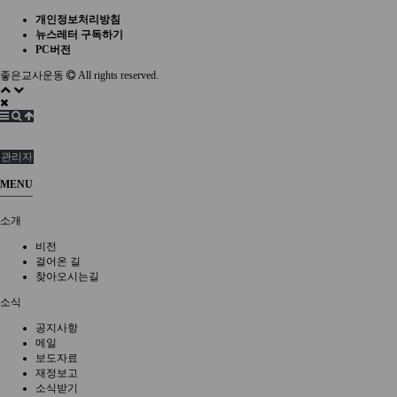
개인정보처리방침
뉴스레터 구독하기
PC버전
좋은교사운동
All rights reserved.
관리자
MENU
소개
비전
걸어온 길
찾아오시는길
소식
공지사항
메일
보도자료
재정보고
소식받기