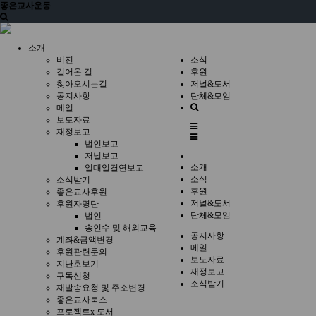
좋은교사운동
소개
비전
소식
걸어온 길
후원
찾아오시는길
저널&도서
공지사항
단체&모임
홈
메일
으
보도자료
전
로
재정보고
체
법인보고
메
저널보고
뉴
소개
일대일결연보고
소식
소식받기
후원
좋은교사후원
저널&도서
후원자명단
단체&모임
법인
송인수 및 해외교육
공지사항
계좌&금액변경
메일
후원관련문의
보도자료
지난호보기
재정보고
구독신청
소식받기
재발송요청 및 주소변경
좋은교사북스
프로젝트x 도서