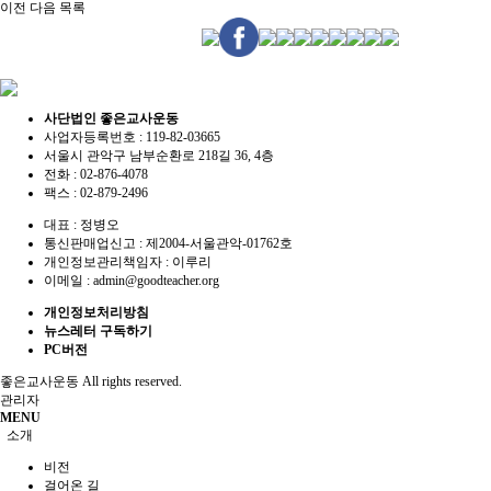
이전
다음
목록
사단법인 좋은교사운동
사업자등록번호 :
119-82-03665
서울시 관악구 남부순환로 218길 36, 4층
전화 :
02-876-4078
팩스 :
02-879-2496
대표 :
정병오
통신판매업신고 :
제2004-서울관악-01762호
개인정보관리책임자 : 이루리
이메일 :
admin@goodteacher.org
개인정보처리방침
뉴스레터 구독하기
PC버전
좋은교사운동
All rights reserved.
관리자
MENU
소개
비전
걸어온 길