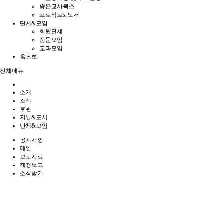
좋은교사북스
프로젝트x 도서
단체&모임
회원단체
전문모임
교과모임
홈으로
전체메뉴
소개
소식
후원
저널&도서
단체&모임
공지사항
메일
보도자료
재정보고
소식받기