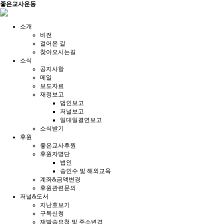
좋은교사운동
소개
비전
걸어온 길
찾아오시는길
소식
공지사항
메일
보도자료
재정보고
법인보고
저널보고
일대일결연보고
소식받기
후원
좋은교사후원
후원자명단
법인
송인수 및 해외교육
계좌&금액변경
후원관련문의
저널&도서
지난호보기
구독신청
재발송요청 및 주소변경