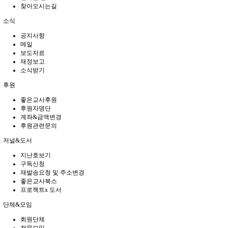
찾아오시는길
소식
공지사항
메일
보도자료
재정보고
소식받기
후원
좋은교사후원
후원자명단
계좌&금액변경
후원관련문의
저널&도서
지난호보기
구독신청
재발송요청 및 주소변경
좋은교사북스
프로젝트x 도서
단체&모임
회원단체