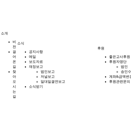
소개
비
소식
전
후원
걸
공지사항
어
메일
좋은교사후원
온
보도자료
후원자명단
길
재정보고
법인
찾
법인보고
송인수
아
저널보고
계좌&금액변
오
일대일결연보고
후원관련문의
시
소식받기
는
길