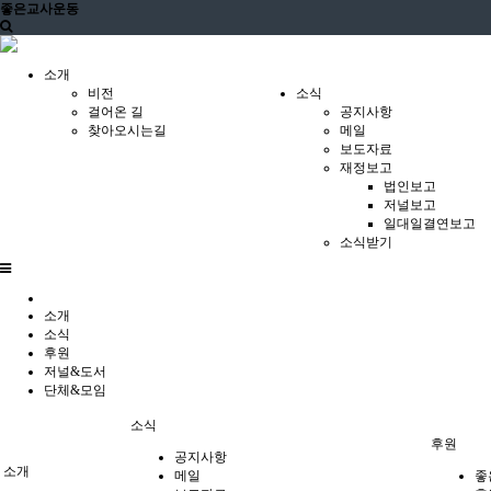
좋은교사운동
소개
비전
소식
걸어온 길
공지사항
찾아오시는길
메일
보도자료
재정보고
법인보고
저널보고
일대일결연보고
소식받기
소개
소식
후원
저널&도서
단체&모임
소식
후원
공지사항
소개
메일
좋