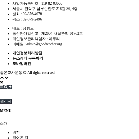
사업자등록번호 :
119-82-03665
서울시 관악구 남부순환로 218길 36, 4층
전화 :
02-876-4078
팩스 :
02-879-2496
대표 :
정병오
통신판매업신고 :
제2004-서울관악-01762호
개인정보관리책임자 : 이루리
이메일 :
admin@goodteacher.org
개인정보처리방침
뉴스레터 구독하기
모바일버전
좋은교사운동
All rights reserved.
관리자
MENU
소개
비전
걸어온 길