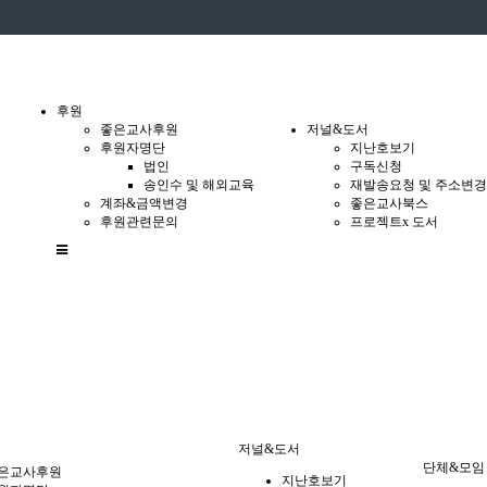
후원
좋은교사후원
저널&도서
후원자명단
지난호보기
법인
구독신청
송인수 및 해외교육
재발송요청 및 주소변경
계좌&금액변경
좋은교사북스
후원관련문의
프로젝트x 도서
전
체
메
뉴
저널&도서
단체&모임
은교사후원
지난호보기