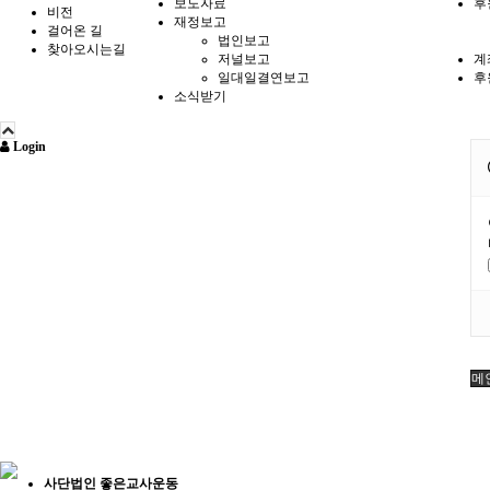
보도자료
후
비전
재정보고
걸어온 길
법인보고
찾아오시는길
저널보고
계
일대일결연보고
후
소식받기
Login
메
사단법인 좋은교사운동