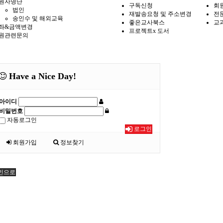
원자명단
구독신청
회
법인
재발송요청 및 주소변경
전
송인수 및 해외교육
좋은교사북스
교
좌&금액변경
프로젝트x 도서
원관련문의
Have a Nice Day!
아이디
비밀번호
자동로그인
로그인
회원가입
정보찾기
인으로