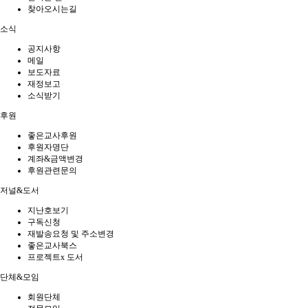
찾아오시는길
소식
공지사항
메일
보도자료
재정보고
소식받기
후원
좋은교사후원
후원자명단
계좌&금액변경
후원관련문의
저널&도서
지난호보기
구독신청
재발송요청 및 주소변경
좋은교사북스
프로젝트x 도서
단체&모임
회원단체