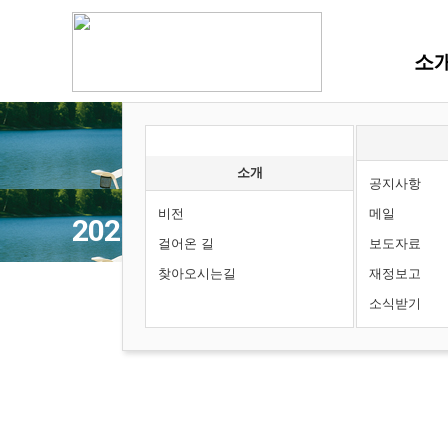
소
소개
공지사항
비전
메일
2025 회원단체 여름 행사
걸어온 길
보도자료
찾아오시는길
재정보고
제자선교회
소식받기
최고관리자
0
405
2025.0