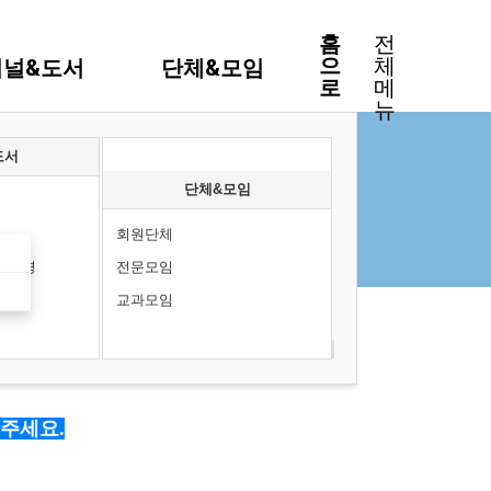
홈
전
으
체
저널&도서
단체&모임
로
메
뉴
도서
단체&모임
회원단체
소변경
전문모임
교과모임
주세요.