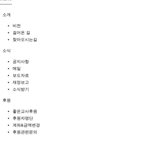
소개
비전
걸어온 길
찾아오시는길
소식
공지사항
메일
보도자료
재정보고
소식받기
후원
좋은교사후원
후원자명단
계좌&금액변경
후원관련문의