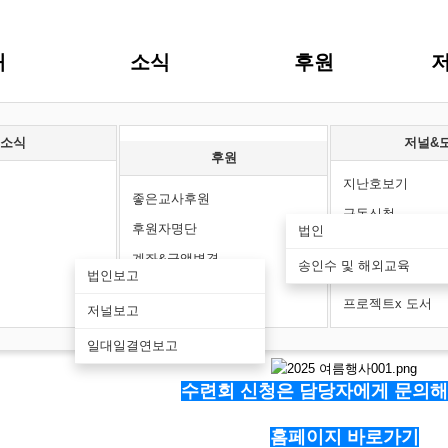
개
소식
후원
소식
저널&
후원
지난호보기
좋은교사후원
구독신청
후원자명단
법인
재발송요청 및 주
계좌&금액변경
송인수 및 해외교육
좋은교사북스
법인보고
후원관련문의
프로젝트x 도서
저널보고
6.24 13:54
일대일결연보고
수련회 신청은 담당자에게 문의해
홈페이지 바로가기